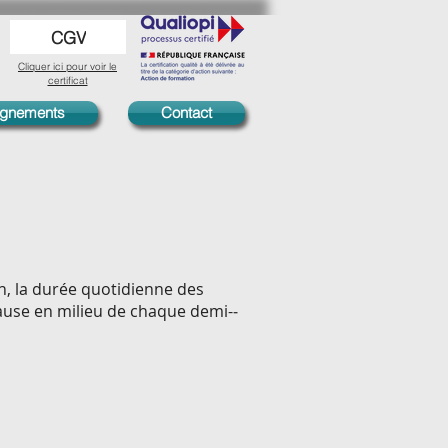
CGV
Cliquer ici pour voir le
certificat
agnements
Contact
on, la durée quotidienne des
ause en milieu de chaque demi-­­