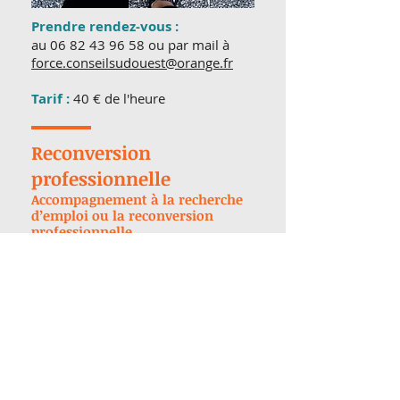
Prendre rendez-vous :
au
06 82 43 96 58
ou par mail à
force.conseilsudouest@orange.fr
Tarif :
40 € de l'heure
Reconversion
professionnelle
Accompagnement à la recherche
d’emploi ou la reconversion
professionnelle
Envie de changer de travail ? De vous
reconvertir ? D’avoir des conseils sur
votre orientation ou celle de vos
enfants ? Besoin d’être accompagné
individuellement ?
Magali Sofys vous accompagne dans
ce changement.
Par des conseils personnalisés, des